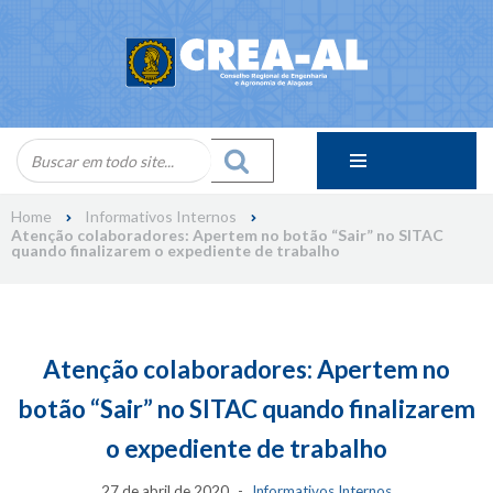
Skip
to
content
Home
Informativos Internos
Atenção colaboradores: Apertem no botão “Sair” no SITAC
quando finalizarem o expediente de trabalho
Atenção colaboradores: Apertem no
botão “Sair” no SITAC quando finalizarem
o expediente de trabalho
27 de abril de 2020
Informativos Internos