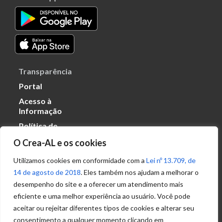
Transparência
Portal
Acesso à
Informação
Política de
Privacidade de
O Crea-AL e os cookies
Dados
Utilizamos cookies em conformidade com a
Lei nº 13.709, de
14 de agosto de 2018
. Eles também nos ajudam a melhorar o
Ouvidoria
desempenho do site e a oferecer um atendimento mais
(82) 2123 0864
eficiente e uma melhor experiência ao usuário. Você pode
ouvidoria@crea-al.org.br
aceitar ou rejeitar diferentes tipos de cookies e alterar seu
consentimento a qualquer momento clicando em