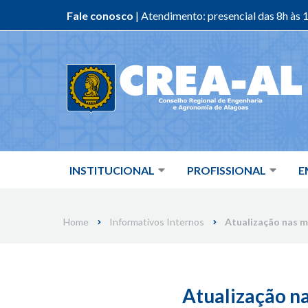
Fale conosco
| Atendimento: presencial das 8h às 1
Skip
to
content
INSTITUCIONAL
PROFISSIONAL
E
Home
Informativos Internos
Atualização nas m
Atualização n