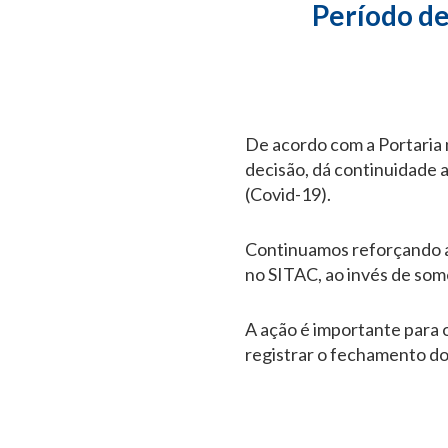
Período de
De acordo com a Portaria n
decisão, dá continuidade 
(Covid-19).
Continuamos reforçando a 
no SITAC, ao invés de some
A ação é importante para 
registrar o fechamento do