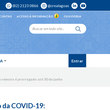
(82) 2123 0866
@crealagoas
 CONTAS
ACESSO À INFORMAÇÃO
OUVIDORIA
Entrar
DA
 remoto é prorrogado até 30 de junho
o da COVID-19: