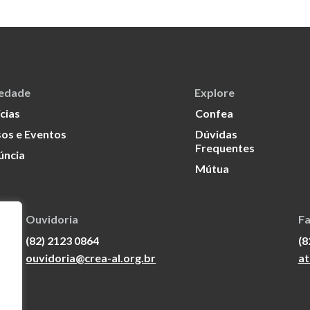
iedade
Explore
cias
Confea
os e Eventos
Dúvidas
Frequentes
úncia
Mútua
Ouvidoria
Fa
(82) 2123 0864
(8
ouvidoria@crea-al.org.br
at