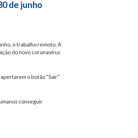
30 de junho
unho, o trabalho remoto. A
nação do novo coronavírus
 apertarem o botão “Sair”
 Humanos conseguir