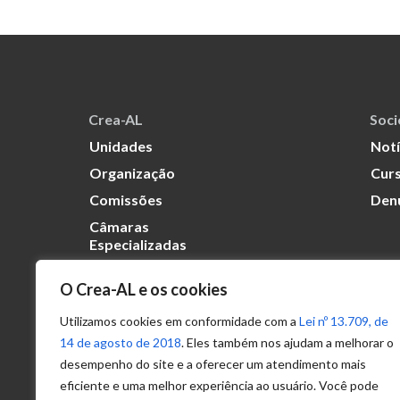
Crea-AL
Soc
Unidades
Notí
Organização
Curs
Comissões
Den
Câmaras
Especializadas
O Crea-AL e os cookies
Transparência
Portal
Utilizamos cookies em conformidade com a
Lei nº 13.709, de
Acesso à
14 de agosto de 2018
. Eles também nos ajudam a melhorar o
Informação
desempenho do site e a oferecer um atendimento mais
eficiente e uma melhor experiência ao usuário. Você pode
Política de