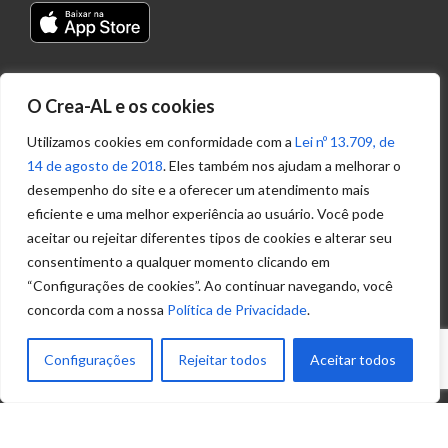
Transparência
O Crea-AL e os cookies
Portal
Acesso à
Utilizamos cookies em conformidade com a
Lei nº 13.709, de
Informação
14 de agosto de 2018
. Eles também nos ajudam a melhorar o
Política de
desempenho do site e a oferecer um atendimento mais
Privacidade de
eficiente e uma melhor experiência ao usuário. Você pode
Dados
aceitar ou rejeitar diferentes tipos de cookies e alterar seu
consentimento a qualquer momento clicando em
“Configurações de cookies”. Ao continuar navegando, você
Ouvidoria
concorda com a nossa
Política de Privacidade
.
(82) 2123 0864
ouvidoria@crea-al.org.br
Configurações
Rejeitar todos
Aceitar todos
Fale Conosco
(82) 2123 0866
atendimento@crea-al.org.br