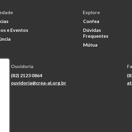
iedade
Explore
cias
Confea
os e Eventos
Dúvidas
Frequentes
úncia
Mútua
Ouvidoria
Fa
(82) 2123 0864
(8
ouvidoria@crea-al.org.br
at