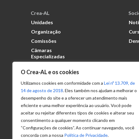
Crea-AL
Soc
Unidades
Notí
Organização
Curs
Comissões
Den
Câmaras
Especializadas
O Crea-AL e os cookies
Transparência
Portal
Utilizamos cookies em conformidade com a
Lei nº 13.709, de
Acesso à
14 de agosto de 2018
. Eles também nos ajudam a melhorar o
Informação
desempenho do site e a oferecer um atendimento mais
eficiente e uma melhor experiência ao usuário. Você pode
Política de
Privacidade de
aceitar ou rejeitar diferentes tipos de cookies e alterar seu
Dados
consentimento a qualquer momento clicando em
“Configurações de cookies”. Ao continuar navegando, você
concorda com a nossa
Política de Privacidade
.