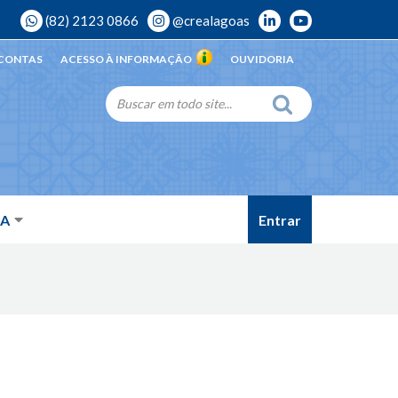
(82) 2123 0866
@crealagoas
 CONTAS
ACESSO À INFORMAÇÃO
OUVIDORIA
Entrar
DA