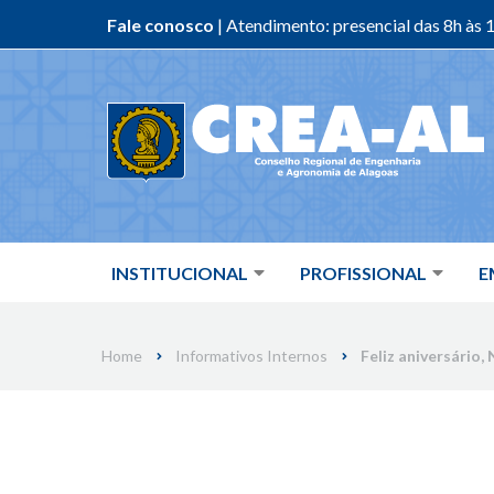
Fale conosco
| Atendimento: presencial das 8h às 1
Skip
to
content
INSTITUCIONAL
PROFISSIONAL
E
Home
Informativos Internos
Feliz aniversário,