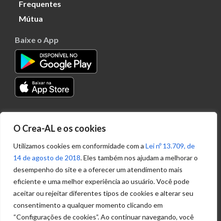
Frequentes
Mútua
Baixe o App
Transparência
O Crea-AL e os cookies
Portal
Acesso à
Utilizamos cookies em conformidade com a
Lei nº 13.709, de
Informação
14 de agosto de 2018
. Eles também nos ajudam a melhorar o
Política de
desempenho do site e a oferecer um atendimento mais
Privacidade de
eficiente e uma melhor experiência ao usuário. Você pode
Dados
aceitar ou rejeitar diferentes tipos de cookies e alterar seu
consentimento a qualquer momento clicando em
“Configurações de cookies”. Ao continuar navegando, você
Ouvidoria