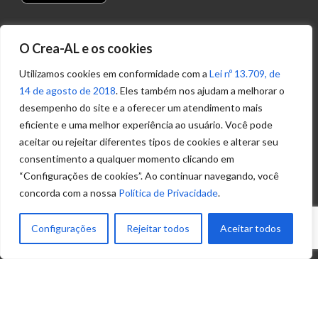
Transparência
O Crea-AL e os cookies
Portal
Acesso à
Utilizamos cookies em conformidade com a
Lei nº 13.709, de
Informação
14 de agosto de 2018
. Eles também nos ajudam a melhorar o
Política de
desempenho do site e a oferecer um atendimento mais
Privacidade de
eficiente e uma melhor experiência ao usuário. Você pode
Dados
aceitar ou rejeitar diferentes tipos de cookies e alterar seu
consentimento a qualquer momento clicando em
“Configurações de cookies”. Ao continuar navegando, você
Ouvidoria
concorda com a nossa
Política de Privacidade
.
(82) 2123 0864
ouvidoria@crea-al.org.br
Configurações
Rejeitar todos
Aceitar todos
Fale Conosco
(82) 2123 0866
atendimento@crea-al.org.br