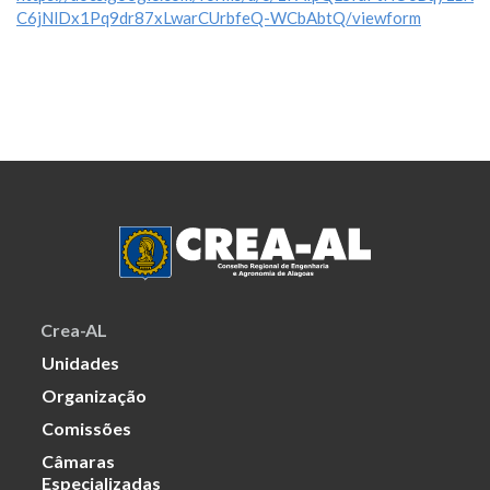
C6jNlDx1Pq9dr87xLwarCUrbfeQ-WCbAbtQ/viewform
Crea-AL
Unidades
Organização
Comissões
Câmaras
Especializadas