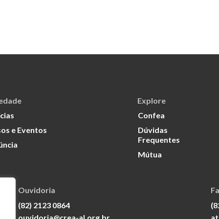
iedade
Explore
cias
Confea
os e Eventos
Dúvidas
Frequentes
úncia
Mútua
Ouvidoria
Fa
(82) 2123 0864
(8
ouvidoria@crea-al.org.br
at