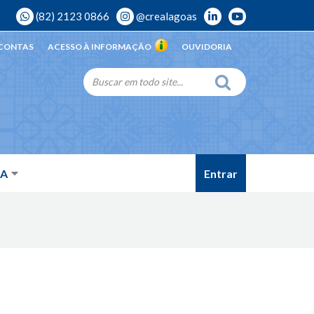
(82) 2123 0866
@crealagoas
 CONTAS
ACESSO À INFORMAÇÃO
OUVIDORIA
Entrar
DA