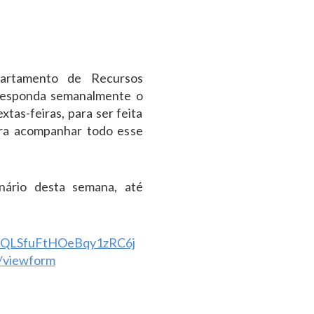
partamento de Recursos
responda semanalmente o
xtas-feiras, para ser feita
ara acompanhar todo esse
nário desta semana, até
AIpQLSfuFtHOeBqy1zRC6j
viewform