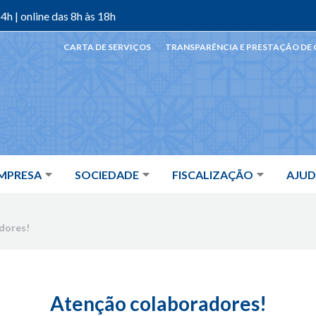
4h | online das 8h às 18h
CARTA DE SERVIÇOS
TRANSPARÊNCIA E PRESTAÇÃO DE
MPRESA
SOCIEDADE
FISCALIZAÇÃO
AJU
dores!
Atenção colaboradores!