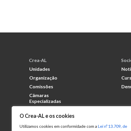
Crea-AL
Soc
Unidades
Notí
Organização
Curs
Comissões
Den
Câmaras
Especializadas
O Crea-AL e os cookies
Transparência
Portal
Utilizamos cookies em conformidade com a
Lei nº 13.709, de