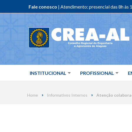
Fale conosco
| Atendimento: presencial das 8h às 1
Skip
to
content
INSTITUCIONAL
PROFISSIONAL
E
Home
Informativos Internos
Atenção colabora