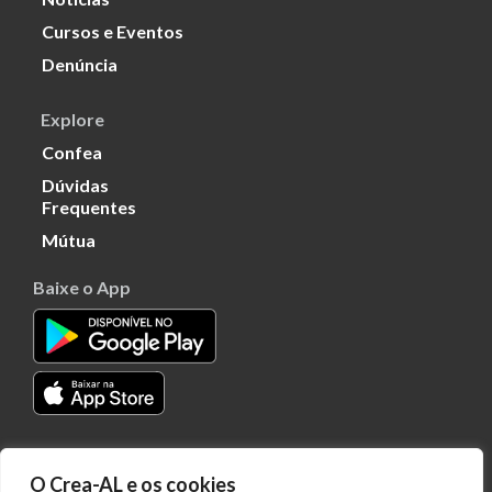
Cursos e Eventos
Denúncia
Explore
Confea
Dúvidas
Frequentes
Mútua
Baixe o App
Transparência
O Crea-AL e os cookies
Portal