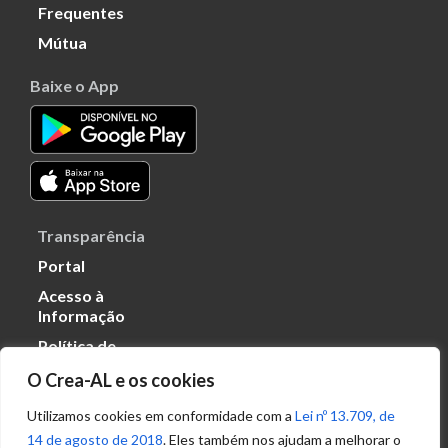
Frequentes
Mútua
Baixe o App
Transparência
Portal
Acesso à
Informação
Política de
Privacidade de
O Crea-AL e os cookies
Dados
Utilizamos cookies em conformidade com a
Lei nº 13.709, de
14 de agosto de 2018
. Eles também nos ajudam a melhorar o