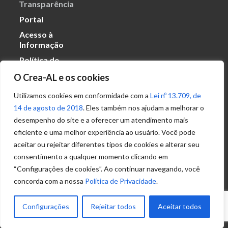
Transparência
Portal
Acesso à
Informação
Política de
Privacidade de
O Crea-AL e os cookies
Dados
Utilizamos cookies em conformidade com a
Lei nº 13.709, de
14 de agosto de 2018
. Eles também nos ajudam a melhorar o
Ouvidoria
desempenho do site e a oferecer um atendimento mais
(82) 2123 0864
eficiente e uma melhor experiência ao usuário. Você pode
ouvidoria@crea-al.org.br
aceitar ou rejeitar diferentes tipos de cookies e alterar seu
consentimento a qualquer momento clicando em
Fale Conosco
“Configurações de cookies”. Ao continuar navegando, você
(82) 2123 0866
concorda com a nossa
Política de Privacidade
.
atendimento@crea-al.org.br
Configurações
Rejeitar todos
Aceitar todos
© 2022 – Conselho Regional de Engenharia e
Agronomia de Alagoas