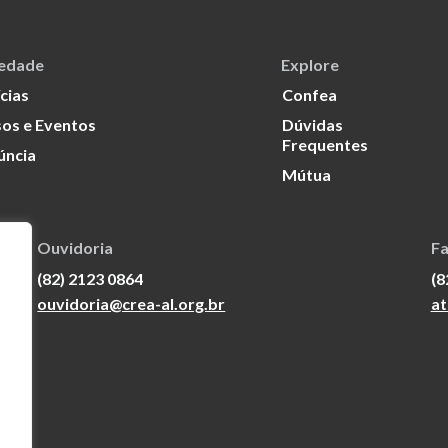
iedade
Explore
cias
Confea
os e Eventos
Dúvidas
Frequentes
úncia
Mútua
Ouvidoria
Fa
(82) 2123 0864
(8
ouvidoria@crea-al.org.br
at