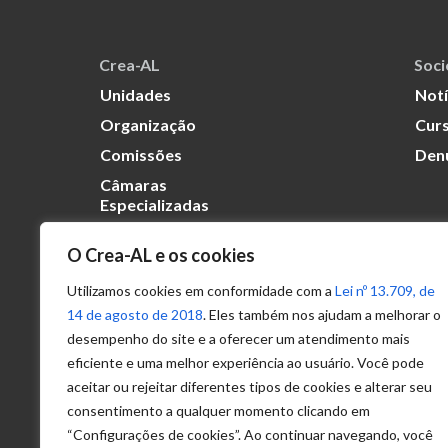
Crea-AL
Soc
Unidades
Notí
Organização
Curs
Comissões
Den
Câmaras
Especializadas
O Crea-AL e os cookies
Transparência
Portal
Utilizamos cookies em conformidade com a
Lei nº 13.709, de
Acesso à
14 de agosto de 2018
. Eles também nos ajudam a melhorar o
Informação
desempenho do site e a oferecer um atendimento mais
eficiente e uma melhor experiência ao usuário. Você pode
Política de
Privacidade de
aceitar ou rejeitar diferentes tipos de cookies e alterar seu
Dados
consentimento a qualquer momento clicando em
“Configurações de cookies”. Ao continuar navegando, você