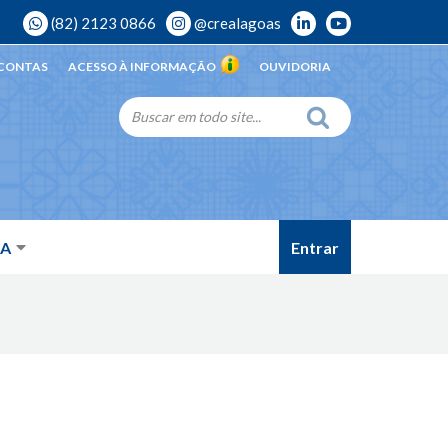
(82) 2123 0866
@crealagoas
 CONTAS
ACESSO À INFORMAÇÃO
OUVIDORIA
Entrar
DA