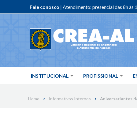
Fale conosco
| Atendimento: presencial das 8h às 1
Skip
to
content
INSTITUCIONAL
PROFISSIONAL
E
Home
Informativos Internos
Aniversariantes d