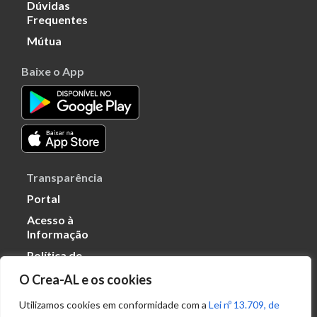
Dúvidas
Frequentes
Mútua
Baixe o App
Transparência
Portal
Acesso à
Informação
Política de
Privacidade de
O Crea-AL e os cookies
Dados
Utilizamos cookies em conformidade com a
Lei nº 13.709, de