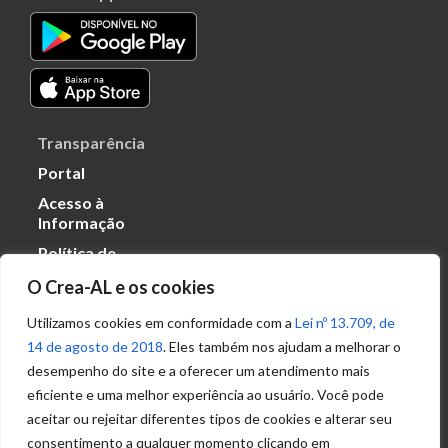
Transparência
Portal
Acesso à
Informação
Política de
Privacidade de
O Crea-AL e os cookies
Dados
Utilizamos cookies em conformidade com a
Lei nº 13.709, de
14 de agosto de 2018
. Eles também nos ajudam a melhorar o
Ouvidoria
desempenho do site e a oferecer um atendimento mais
(82) 2123 0864
eficiente e uma melhor experiência ao usuário. Você pode
ouvidoria@crea-al.org.br
aceitar ou rejeitar diferentes tipos de cookies e alterar seu
consentimento a qualquer momento clicando em