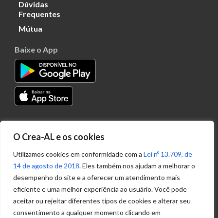
Dúvidas
Frequentes
Mútua
Baixe o App
Transparência
O Crea-AL e os cookies
Portal
Acesso à
Utilizamos cookies em conformidade com a
Lei nº 13.709, de
Informação
14 de agosto de 2018
. Eles também nos ajudam a melhorar o
Política de
desempenho do site e a oferecer um atendimento mais
Privacidade de
eficiente e uma melhor experiência ao usuário. Você pode
Dados
aceitar ou rejeitar diferentes tipos de cookies e alterar seu
consentimento a qualquer momento clicando em