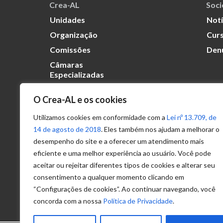
Crea-AL
Soc
Unidades
Notí
Organização
Curs
Comissões
Den
Câmaras
Especializadas
O Crea-AL e os cookies
Transparência
Portal
Utilizamos cookies em conformidade com a
Lei nº 13.709, de
Acesso à
14 de agosto de 2018
. Eles também nos ajudam a melhorar o
Informação
desempenho do site e a oferecer um atendimento mais
eficiente e uma melhor experiência ao usuário. Você pode
Política de
Privacidade de
aceitar ou rejeitar diferentes tipos de cookies e alterar seu
Dados
consentimento a qualquer momento clicando em
“Configurações de cookies”. Ao continuar navegando, você
concorda com a nossa
Política de Privacidade
.