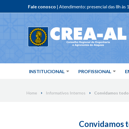
Fale conosco
| Atendimento: presencial das 8h às 1
Skip
to
content
INSTITUCIONAL
PROFISSIONAL
E
Home
Informativos Internos
Convidamos todos 
Convidamos to