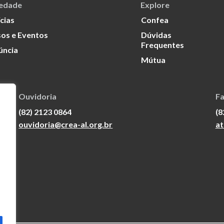
iedade
Explore
cias
Confea
os e Eventos
Dúvidas
Frequentes
úncia
Mútua
Ouvidoria
Fa
(82) 2123 0864
(8
ouvidoria@crea-al.org.br
at