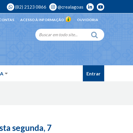
(82) 2123 0866
@crealagoas
 CONTAS
ACESSO À INFORMAÇÃO
OUVIDORIA
Entrar
DA
sta segunda, 7