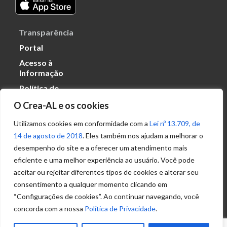
Transparência
Portal
Acesso à
Informação
Política de
Privacidade de
O Crea-AL e os cookies
Dados
Utilizamos cookies em conformidade com a
Lei nº 13.709, de
14 de agosto de 2018
. Eles também nos ajudam a melhorar o
Ouvidoria
desempenho do site e a oferecer um atendimento mais
(82) 2123 0864
eficiente e uma melhor experiência ao usuário. Você pode
ouvidoria@crea-al.org.br
aceitar ou rejeitar diferentes tipos de cookies e alterar seu
consentimento a qualquer momento clicando em
Fale Conosco
“Configurações de cookies”. Ao continuar navegando, você
(82) 2123 0866
concorda com a nossa
Política de Privacidade
.
atendimento@crea-al.org.br