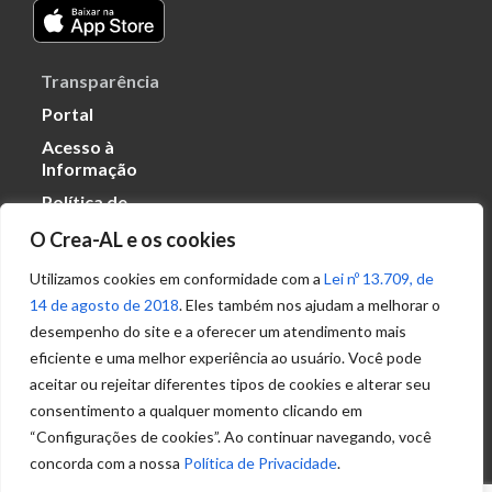
Transparência
Portal
Acesso à
Informação
Política de
Privacidade de
O Crea-AL e os cookies
Dados
Utilizamos cookies em conformidade com a
Lei nº 13.709, de
14 de agosto de 2018
. Eles também nos ajudam a melhorar o
Ouvidoria
desempenho do site e a oferecer um atendimento mais
(82) 2123 0864
eficiente e uma melhor experiência ao usuário. Você pode
ouvidoria@crea-al.org.br
aceitar ou rejeitar diferentes tipos de cookies e alterar seu
consentimento a qualquer momento clicando em
Fale Conosco
“Configurações de cookies”. Ao continuar navegando, você
(82) 2123 0866
concorda com a nossa
Política de Privacidade
.
atendimento@crea-al.org.br