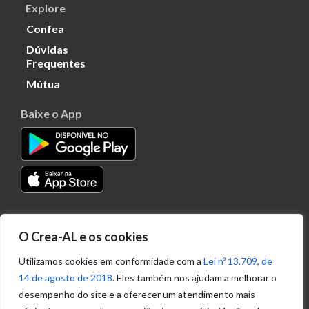
Explore
Confea
Dúvidas
Frequentes
Mútua
Baixe o App
Transparência
O Crea-AL e os cookies
Portal
Acesso à
Utilizamos cookies em conformidade com a
Lei nº 13.709, de
Informação
14 de agosto de 2018
. Eles também nos ajudam a melhorar o
Política de
desempenho do site e a oferecer um atendimento mais
Privacidade de