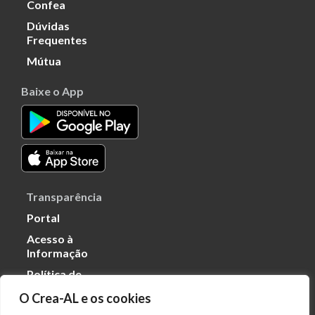
Confea
Dúvidas
Frequentes
Mútua
Baixe o App
Transparência
Portal
Acesso à
Informação
Política de
Privacidade de
O Crea-AL e os cookies
Dados