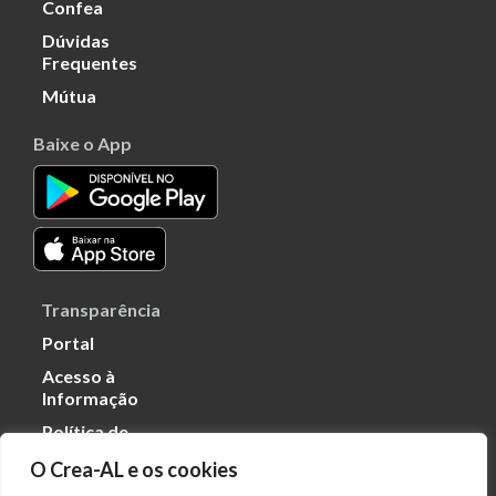
Confea
Dúvidas
Frequentes
Mútua
Baixe o App
Transparência
Portal
Acesso à
Informação
Política de
Privacidade de
O Crea-AL e os cookies
Dados