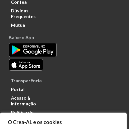
Confea
Dúvidas
Frequentes
Mútua
Baixe o App
Transparência
Portal
Acesso à
Informação
Política de
Privacidade de
O Crea-AL e os cookies
Dados