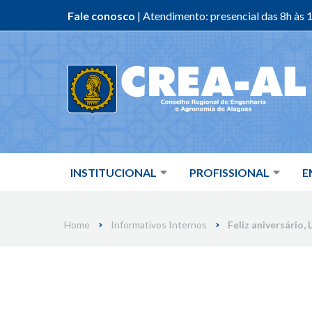
Fale conosco
| Atendimento: presencial das 8h às 1
Skip
to
content
INSTITUCIONAL
PROFISSIONAL
E
Home
Informativos Internos
Feliz aniversário, 