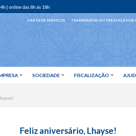
4h | online das 8h às 18h
CARTA DE SERVIÇOS
TRANSPARÊNCIA E PRESTAÇÃO DE
MPRESA
SOCIEDADE
FISCALIZAÇÃO
AJU
Lhayse!
Feliz aniversário, Lhayse!