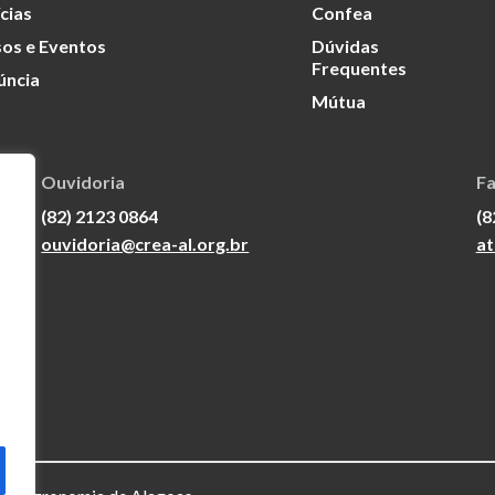
cias
Confea
os e Eventos
Dúvidas
Frequentes
úncia
Mútua
Ouvidoria
Fa
(82) 2123 0864
(8
ouvidoria@crea-al.org.br
at