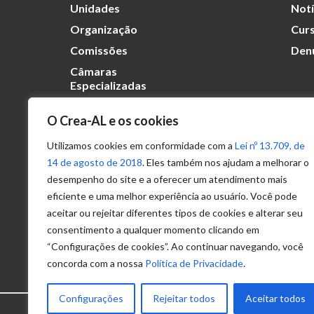
Unidades
Notí
Organização
Curs
Comissões
Den
Câmaras
Especializadas
O Crea-AL e os cookies
Transparência
Portal
Utilizamos cookies em conformidade com a
Lei nº 13.709, de
Acesso à
14 de agosto de 2018
. Eles também nos ajudam a melhorar o
Informação
desempenho do site e a oferecer um atendimento mais
eficiente e uma melhor experiência ao usuário. Você pode
Política de
Privacidade de
aceitar ou rejeitar diferentes tipos de cookies e alterar seu
Dados
consentimento a qualquer momento clicando em
“Configurações de cookies”. Ao continuar navegando, você
concorda com a nossa
Política de Privacidade
.
Configurações
Rejeitar todos
Aceitar todos