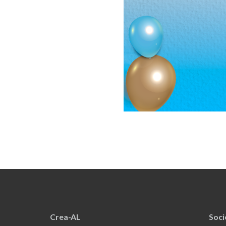
Crea-AL
Soc