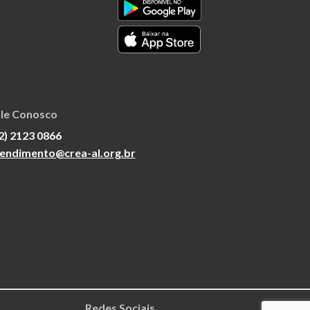
le Conosco
2) 2123 0866
endimento@crea-al.org.br
Redes Sociais