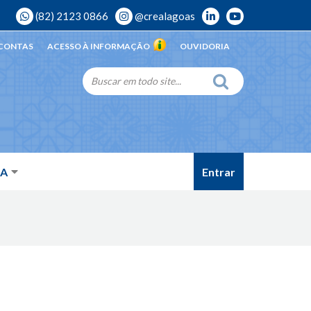
(82) 2123 0866
@crealagoas
 CONTAS
ACESSO À INFORMAÇÃO
OUVIDORIA
Entrar
DA