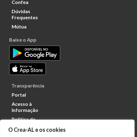
Confea
Dúvidas
Frequentes
Mútua
Baixe o App
Transparência
Portal
Acesso à
Informação
Política de
Privacidade de
O Crea-AL e os cookies
Dados