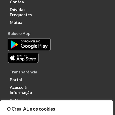
Confea
Dúvidas
Frequentes
Mútua
Baixe o App
Transparência
Portal
Acesso à
Informação
Política de
Privacidade de
O Crea-AL e os cookies
Dados