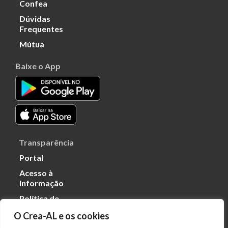
Confea
Dúvidas
Frequentes
Mútua
Baixe o App
Transparência
Portal
Acesso à
Informação
Política de
Privacidade de
O Crea-AL e os cookies
Dados