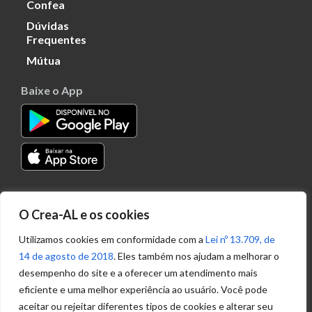
Confea
Dúvidas
Frequentes
Mútua
Baixe o App
Transparência
O Crea-AL e os cookies
Portal
Acesso à
Utilizamos cookies em conformidade com a
Lei nº 13.709, de
Informação
14 de agosto de 2018
. Eles também nos ajudam a melhorar o
Política de
desempenho do site e a oferecer um atendimento mais
Privacidade de
eficiente e uma melhor experiência ao usuário. Você pode
Dados
aceitar ou rejeitar diferentes tipos de cookies e alterar seu