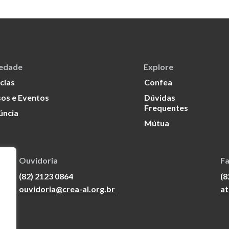
iedade
Explore
cias
Confea
os e Eventos
Dúvidas
Frequentes
úncia
Mútua
Ouvidoria
Fa
(82) 2123 0864
(8
ouvidoria@crea-al.org.br
at