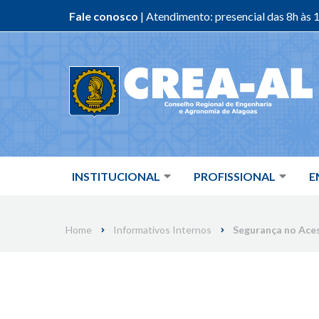
Fale conosco
| Atendimento: presencial das 8h às 1
Skip
to
content
INSTITUCIONAL
PROFISSIONAL
E
Home
Informativos Internos
Segurança no Ace