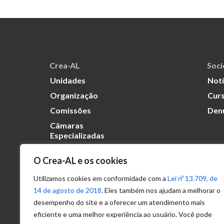
Crea-AL
Soc
Unidades
Notí
Organização
Curs
Comissões
Den
Câmaras
Especializadas
O Crea-AL e os cookies
Transparência
Portal
Utilizamos cookies em conformidade com a
Lei nº 13.709, de
Acesso à
14 de agosto de 2018
. Eles também nos ajudam a melhorar o
Informação
desempenho do site e a oferecer um atendimento mais
eficiente e uma melhor experiência ao usuário. Você pode
Política de