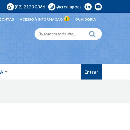
(82) 2123 0866
@crealagoas
 CONTAS
ACESSO À INFORMAÇÃO
OUVIDORIA
Entrar
DA