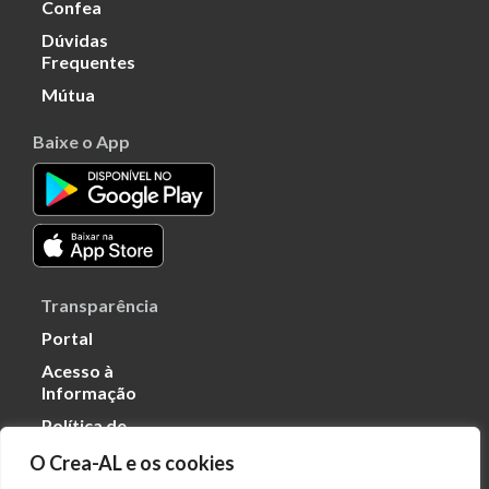
Confea
Dúvidas
Frequentes
Mútua
Baixe o App
Transparência
Portal
Acesso à
Informação
Política de
Privacidade de
O Crea-AL e os cookies
Dados