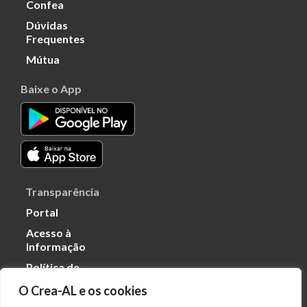
Confea
Dúvidas
Frequentes
Mútua
Baixe o App
Transparência
Portal
Acesso à
Informação
Política de
Privacidade de
O Crea-AL e os cookies
Dados