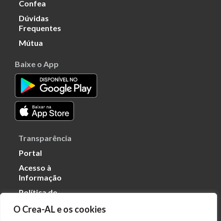
Confea
Dúvidas
Frequentes
Mútua
Baixe o App
Transparência
Portal
Acesso à
Informação
Política de
Privacidade de
O Crea-AL e os cookies
Dados