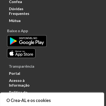
Confea
Dúvidas
Frequentes
Mútua
Baixe o App
Transparência
Portal
Acesso à
Informação
Política de
Privacidade de
O Crea-AL e os cookies
Dados