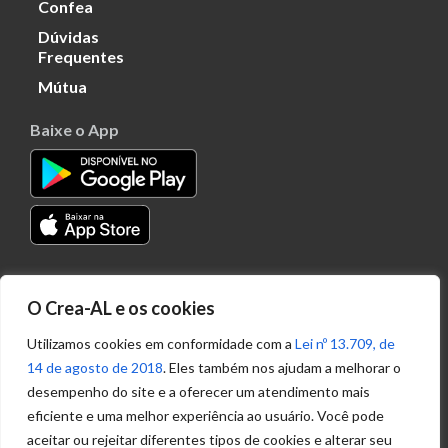
Confea
Dúvidas
Frequentes
Mútua
Baixe o App
Transparência
O Crea-AL e os cookies
Portal
Acesso à
Utilizamos cookies em conformidade com a
Lei nº 13.709, de
Informação
14 de agosto de 2018
. Eles também nos ajudam a melhorar o
Política de
desempenho do site e a oferecer um atendimento mais
Privacidade de
eficiente e uma melhor experiência ao usuário. Você pode
Dados
aceitar ou rejeitar diferentes tipos de cookies e alterar seu