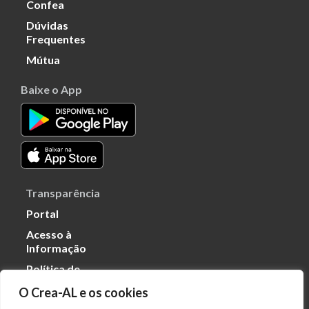
Confea
Dúvidas
Frequentes
Mútua
Baixe o App
Transparência
Portal
Acesso à
Informação
Política de
Privacidade de
O Crea-AL e os cookies
Dados