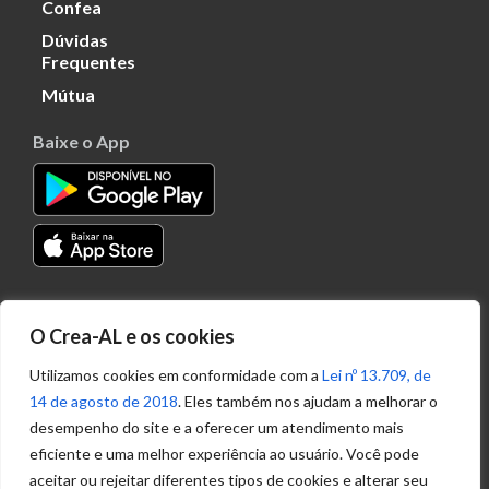
Confea
Dúvidas
Frequentes
Mútua
Baixe o App
Transparência
O Crea-AL e os cookies
Portal
Acesso à
Utilizamos cookies em conformidade com a
Lei nº 13.709, de
Informação
14 de agosto de 2018
. Eles também nos ajudam a melhorar o
Política de
desempenho do site e a oferecer um atendimento mais
Privacidade de
eficiente e uma melhor experiência ao usuário. Você pode
Dados
aceitar ou rejeitar diferentes tipos de cookies e alterar seu