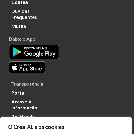
Confea
Dúvidas
Frequentes
Mútua
Baixe o App
Transparência
Portal
Acesso à
Informação
Política de
Privacidade de
O Crea-AL e os cookies
Dados