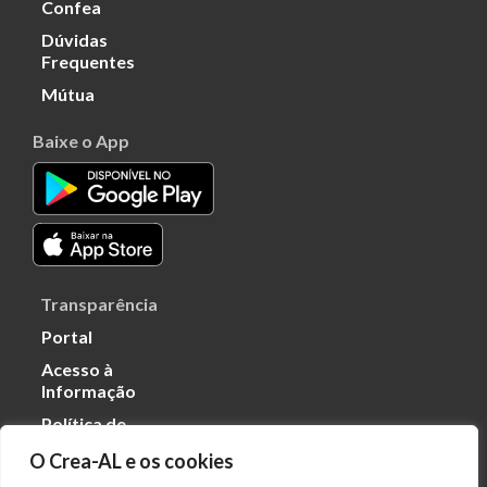
Confea
Dúvidas
Frequentes
Mútua
Baixe o App
Transparência
Portal
Acesso à
Informação
Política de
Privacidade de
O Crea-AL e os cookies
Dados