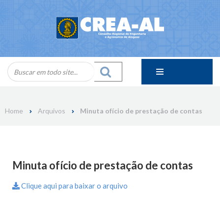
Skip
to
content
Home
Arquivos
Minuta ofício de prestação de contas
Minuta ofício de prestação de contas
Clique aqui para baixar o arquivo