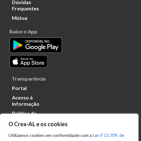
Dúvidas
Frequentes
Mútua
Baixe o App
Transparência
Portal
Acesso à
Informação
Política de
Privacidade de
O Crea-AL e os cookies
Dados
Utilizamos cookies em conformidade com a
Lei nº 13.709, de