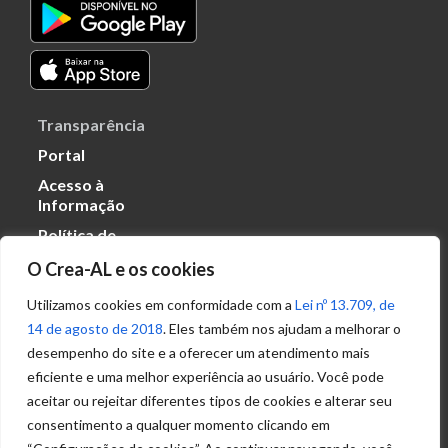
Transparência
Portal
Acesso à
Informação
Política de
Privacidade de
O Crea-AL e os cookies
Dados
Utilizamos cookies em conformidade com a
Lei nº 13.709, de
14 de agosto de 2018
. Eles também nos ajudam a melhorar o
Ouvidoria
desempenho do site e a oferecer um atendimento mais
(82) 2123 0864
eficiente e uma melhor experiência ao usuário. Você pode
ouvidoria@crea-al.org.br
aceitar ou rejeitar diferentes tipos de cookies e alterar seu
consentimento a qualquer momento clicando em
Fale Conosco